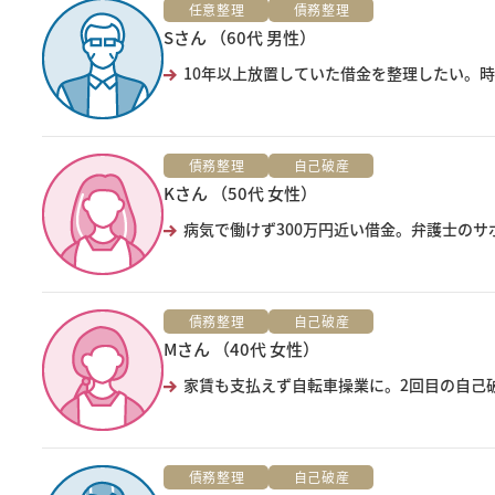
任意整理
債務整理
Sさん （60代 男性）
10年以上放置していた借金を整理したい。時
債務整理
自己破産
Kさん （50代 女性）
病気で働けず300万円近い借金。弁護士の
債務整理
自己破産
Mさん （40代 女性）
家賃も支払えず自転車操業に。2回目の自己
債務整理
自己破産