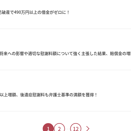
破産で490万円以上の借金がゼロに！
将来への影響や適切な慰謝料額について強く主張した結果、賠償金の増
円以上増額、後遺症慰謝料も弁護士基準の満額を獲得！
1
2
…
12