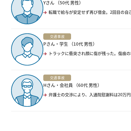
Yさん （50代 男性）
転職で給与が安定せず再び借金。2回目の自己
交通事故
Pさん・学生 （10代 男性）
トラックに衝突され顔に傷が残った。傷痕の
交通事故
Hさん・会社員 （60代 男性）
弁護士の交渉により、入通院慰謝料は20万