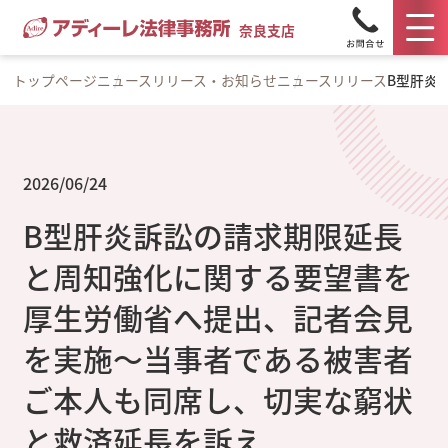
奈良支店
トップページ
ニュースリリース・お知らせ
ニュースリリース
B型肝炎
2026/06/24
B型肝炎訴訟の請求期限延長
と周知強化に関する要望書を
厚生労働省へ提出、記者会見
を実施～当事者である被害者
ご本人も同席し、切実な窮状
と救済延長を訴え